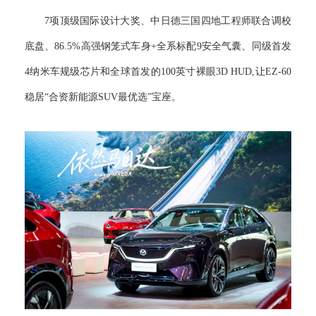
7项顶级国际设计大奖、中日德三国四地工程师联合调校
底盘、86.5%高强钢笼式车身+全系标配9安全气囊、同级首发
4纳米车规级芯片和全球首发的100英寸裸眼3D HUD,让EZ-60
稳居“合资新能源SUV最优选”宝座。