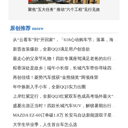
聚焦“五大任务” 推动“六个工程”见行见效
原创推荐
more
从“云看车”到“开回家”，「618心动购车节」落幕，海量好车与福利定格这个夏天
新晋改装爆款，全新QQ3满足用户创造欲
最走心的父亲节礼物！四款专属座驾满足老爸的出行向往
粽香深处是故乡｜端午小长假，长城汽车带你寻味四方、畅游河山
再创佳绩！菱势汽车揽获“金熊猫奖”两项殊荣
年中焕新入手小车，全新QQ3实力出圈
上岸红紫定行，全新QQ3红紫双车色成高考场外最火“开运搭子”
盛夏出游正当时！四款长城汽车SUV，解锁暑期出行满分答案！
MAZDA EZ-60订单破1.8万 长安马自达新能源双子星高价值突围
大学生毕业季，人生首台车怎么选