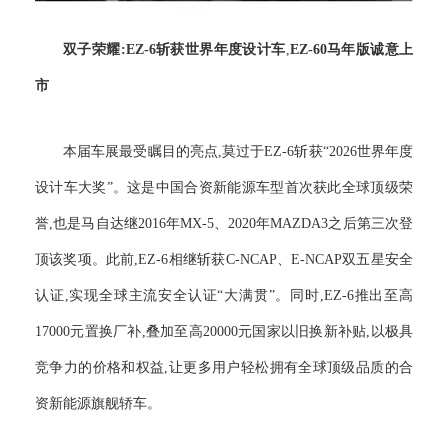
双子荣耀
:
EZ-6
斩获世界年度设计车
,
EZ-60
马年版诚意上
市
本届车展最受瞩目的亮点,莫过于EZ-6斩获“2026世界年度
设计车大奖”。这是中国合资新能源车型首次获此全球顶级荣
誉,也是马自达继2016年MX-5、2020年MAZDA3之后第三次登
顶该奖项。此前,EZ-6相继斩获C-NCAP、E-NCAP双五星安全
认证,实现全球主流安全认证“大满贯”。同时,EZ-6推出至高
17000元置换厂补,叠加至高20000元国家以旧换新补贴,以极具
竞争力的价格和权益,让更多用户轻松拥有全球顶级品质的合
资新能源旗舰轿车。