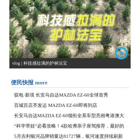
vlog | 科技感拉满的护林法宝
便民快报
more
驭电·新境 长安马自达MAZDA EZ-60全球首秀
百城百店齐发运 MAZDA EZ-60即将到店
长安马自达MAZDA EZ-60领衔全系车型亮相粤港澳大湾区车展
“科学带娃”必看攻略！4款哈弗亲子座驾推荐，最好的课堂在路上
5月吉利银河品牌销量达81727辆，银河速度持续刷新